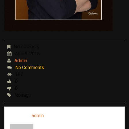
No category
April 9, 2016
Admin
No Comments
187
0
0
No tags
Written by
admin