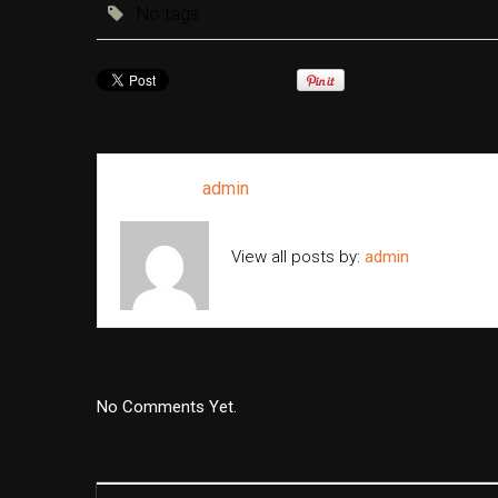
No tags
Written by
admin
View all posts by:
admin
No Comments Yet.