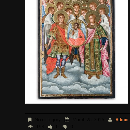
No category
March 25, 2016
Admin
193
0
0