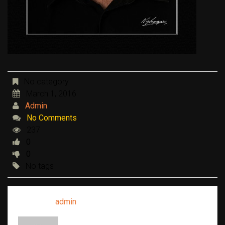
No category
March 1, 2016
Admin
No Comments
237
0
0
No tags
Written by
admin