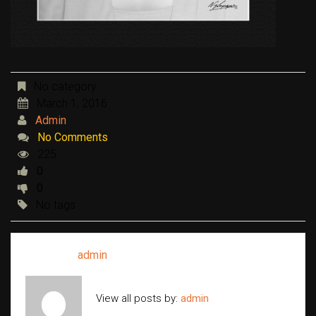
No category
March 1, 2016
Admin
No Comments
225
0
0
No tags
Written by
admin
View all posts by:
admin