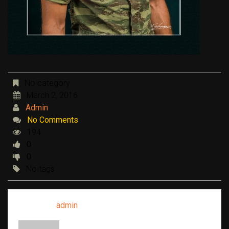
No category
March 2, 2016
Admin
No Comments
194
0
0
No tags
Written by
admin