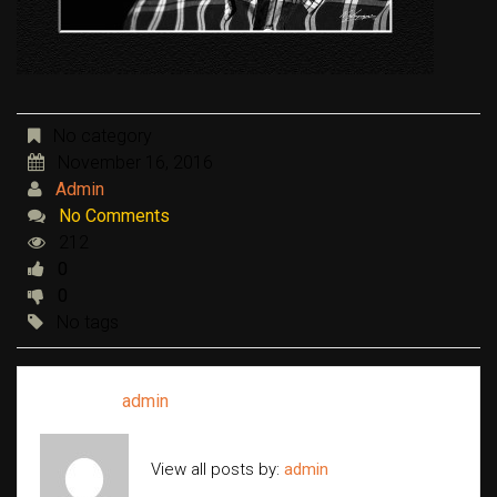
No category
November 16, 2016
Admin
No Comments
212
0
0
No tags
Written by
admin
View all posts by:
admin