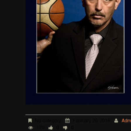
No category
February 26, 2016
Adm
170
0
0