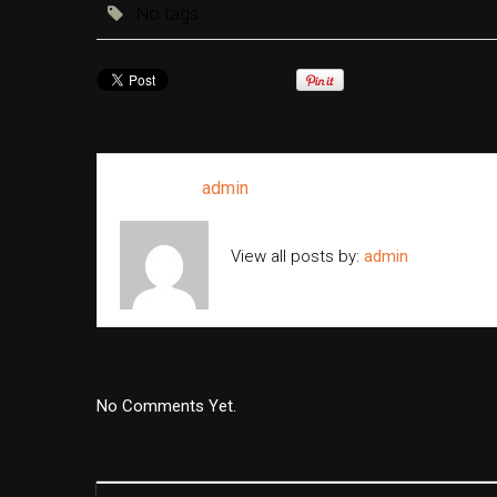
No tags
Written by
admin
View all posts by:
admin
No Comments Yet.