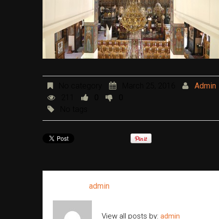
No category
March 25, 2016
Admin
211
0
0
No tags
Written by
admin
View all posts by:
admin