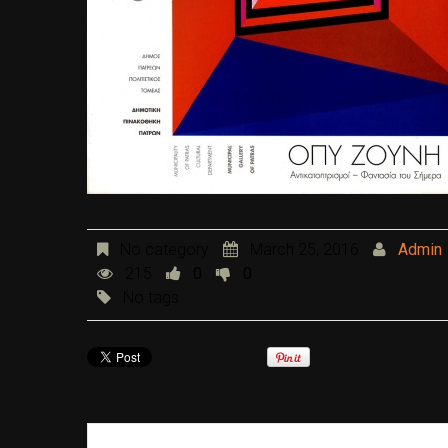
No category
March 25, 2016
Admin
215
0
0
No tags