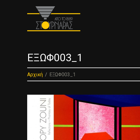
ΕΞΩΦ003_1
Αρχική
ΕΞΩΦ003_1