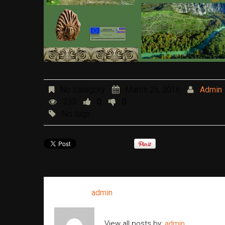
No category
March 25, 2016
Admin
233
0
0
No tags
Written by
admin
View all posts by:
admin