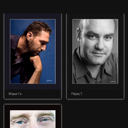
Μύρων Γκ.
Πάρης Τ.