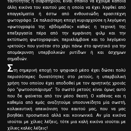
ταυτότητας ή διαβατηρίου, είναι σπάνιο να έχουμε κάποια
άλλη εικόνα του εαυτού μας η οποία να έχει ληφθεί από
επαγγελματία ή έστω από ενθουσιώδη ερασιτέχνη
φωτογράφο. Σε παλαιότερη εποχή κυριαρχούσε η λεγόμενη
«φωτογραφία της εβδομάδας» καθώς η τεχνική της
επεξεργασία πέρα από την εμφάνιση φιλμ και την
εκτύπωση φωτογραφιών, περιελάμβανε και το λεγόμενο
«ρετούς» που γινόταν στο χέρι πάνω στο αρνητικό για την
απομάκρυνση υπερβολικών ρυτίδων ή και άσχημων
σημαδιών.
Σ
τη σημερινή εποχή το ψηφιακό μέσο έχει δώσει πολύ
περισσότερες δυνατότητες στο ρετούς, η υπερβολική
χρήση του οποίου έχει αποδοθεί με τον αρνητικής χροιάς
όρο “φωτοσοπάρισμα”. Το σωστό ρετούς είναι όμως αυτό
που δε φαίνεται από τον μέσο θεατή. Ο καθένας και η
καθεμία από εμάς αναζητούμε υποσυνείδητα μία σωστή,
κολακευτική απεικόνιση του εαυτού μας, που να μας
βοηθάει προσωπικά αλλά και κοινωνικά. Αν μία εικόνα
ισούται με χίλιες λέξεις, τότε μια καλή εικόνα ισούται με
χίλιες καλές λέξεις!